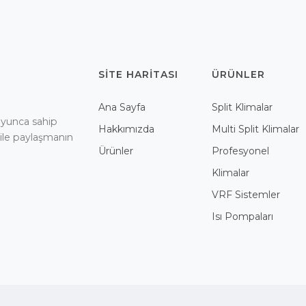
SITE HARITASI
ÜRÜNLER
Ana Sayfa
Split Klimalar
boyunca sahip
Hakkımızda
Multi Split Klimalar
 ile paylaşmanın
Ürünler
Profesyonel
Klimalar
VRF Sistemler
Isı Pompaları