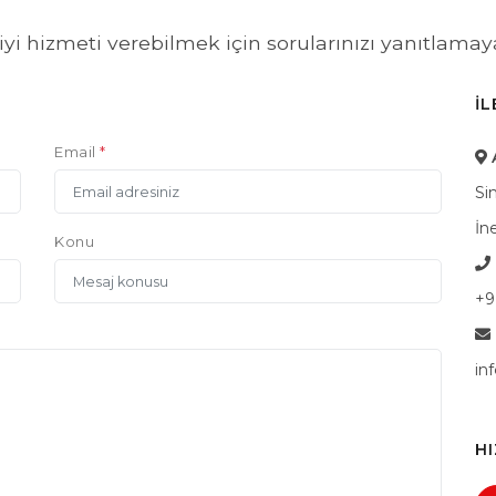
iyi hizmeti verebilmek için sorularınızı yanıtlamay
İL
Email
*
Si
İn
Konu
+9
in
HI