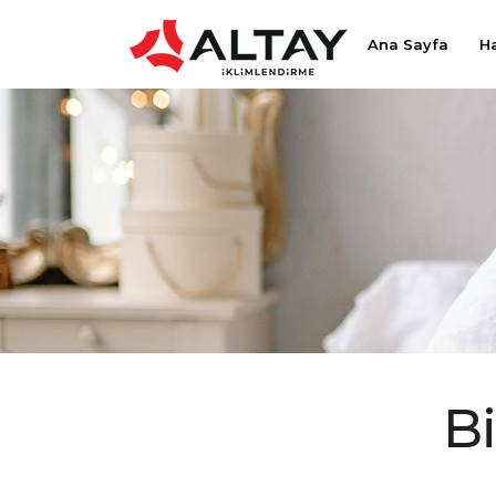
Ana Sayfa
H
Bi