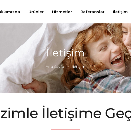
akkımızda
Ürünler
Hizmetler
Referanslar
İletişim
İletişim
Ana Sayfa
İletişim
zimle İletişime Ge