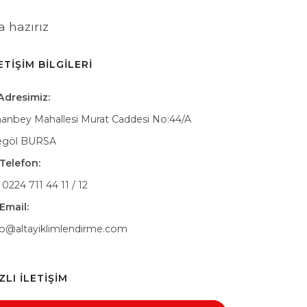
a hazırız
ETIŞIM BILGILERI
Adresimiz:
nanbey Mahallesi Murat Caddesi No:44/A
egöl BURSA
Telefon:
 0224 711 44 11 / 12
Email:
fo@altayiklimlendirme.com
ZLI İLETIŞIM